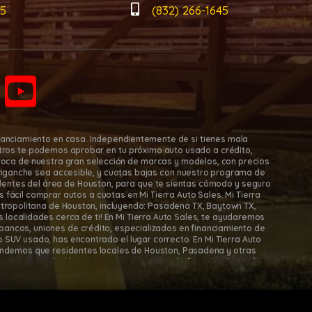
45
(832) 266-1645
nanciamiento en casa. Independientemente de si tienes mala
osotros te podemos aprobar en tu próximo auto usado a crédito,
roca de nuestra gran selección de marcas y modelos, con precios
nganche sea accesible, y cuotas bajas con nuestro programa de
sidentes del área de Houston, para que te sientas cómodo y seguro
fácil comprar autos a cuotas en Mi Tierra Auto Sales. Mi Tierra
tropolitana de Houston, incluyendo: Pasadena TX, Baytown TX,
s localidades cerca de ti! En Mi Tierra Auto Sales, te ayudaremos
bancos, uniones de crédito, especializados en financiamiento de
 SUV usado, has encontrado el lugar correcto. En Mi Tierra Auto
tendemos que residentes locales de Houston, Pasadena y otras
ecemos una solución con nuestro programa de financiamiento de
lama hoy!