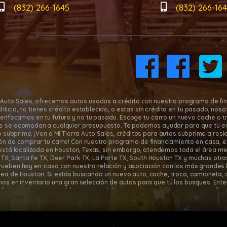
(832) 266-1645
(832) 266-16
a Auto Sales, ofrecemos autos usados a crédito con nuestro programa de fi
editicia, no tienes crédito establecido, o estas sin crédito en tu pasado, n
enfocamos en tu futuro y no tu pasado. Escoge tu carro un nuevo coche o t
e se acomodan a cualquier presupuesto. Te podemos ayudar para que tu e
o subprime. ¡Ven a Mi Tierra Auto Sales, créditos para autos subprime a re
ión de comprar tu carro! Con nuestro programa de financiamiento en casa, es 
está localizada en Houston, Texas; sin embargo, atendemos toda el área me
y TX, Santa Fe TX, Deer Park TX, La Porte TX, South Houston TX y muchas otra
rueben hoy en-casa con nuestra relación y asociación con los más grandes 
rea de Houston. Si estás buscando un nuevo auto, coche, troca, camioneta, o
os en inventario una gran selección de autos para que tú los busques. En
ñas pueden tener problemas de crédito o están sin crédito, y por eso ofr
sa. ¡Llena una aplicación en línea hoy para preaprobación de auto usado o l