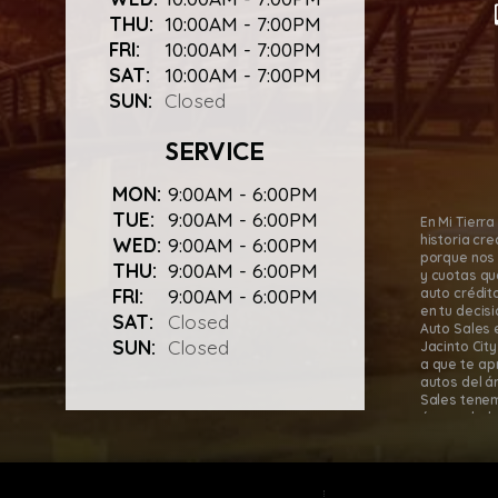
THU:
10:00AM - 7:00PM
FRI:
10:00AM - 7:00PM
SAT:
10:00AM - 7:00PM
SUN:
Closed
SERVICE
MON:
9:00AM - 6:00PM
TUE:
9:00AM - 6:00PM
En Mi Tierr
historia cr
WED:
9:00AM - 6:00PM
porque nos 
THU:
9:00AM - 6:00PM
y cuotas qu
FRI:
9:00AM - 6:00PM
auto crédit
en tu decis
SAT:
Closed
Auto Sales 
SUN:
Closed
Jacinto Cit
a que te ap
autos del á
Sales tenem
áreas aleda
autos en ca