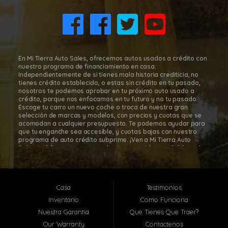
8011 Gulf Fwy., Houston, TX 77017
(832) 266-1645
En Mi Tierra Auto Sales, ofrecemos autos usados a crédito con
nuestro programa de financiamiento en casa.
Independientemente de si tienes mala historia crediticia, no
tienes crédito establecido, o estas sin crédito en tu pasado,
nosotros te podemos aprobar en tu próximo auto usado a
crédito, porque nos enfocamos en tu futuro y no tu pasado.
Escoge tu carro un nuevo coche o troca de nuestra gran
selección de marcas y modelos, con precios y cuotas que se
acomodan a cualquier presupuesto. Te podemos ayudar para
que tu enganche sea accesible, y cuotas bajas con nuestro
programa de auto crédito subprime. ¡Ven a Mi Tierra Auto
Sales, créditos para autos subprime a residentes del área de
Houston, para que te sientas cómodo y seguro en tu decisión
de comprar tu carro! Con nuestro programa de financiamiento
en casa, es fácil comprar autos a cuotas en Mi Tierra Auto
Sales. Mi Tierra Auto Sales está localizada en Houston, Texas;
Casa
Testimonios
sin embargo, atendemos toda el área metropolitana de
Houston, incluyendo: Pasadena TX, Baytown TX, Jacinto City TX,
Inventario
Como Funciona
Santa Fe TX, Deer Park TX, La Porte TX, South Houston TX y
Nuestra Garantia
Que Tienes Que Traer?
muchas otras localidades cerca de ti! En Mi Tierra Auto Sales,
te ayudaremos a que te aprueben hoy en-casa con nuestra
Our Warranty
Contactenos