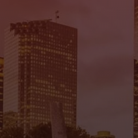
Mi Tierra Auto Sales
7935 Gulf Fwy., Houston, TX 77017
(832) 266-1645