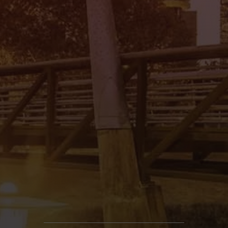
Mi Tierra Auto Sales II
4545 Spencer Hwy., Pasadena, TX 77504
(832) 266-1645
Mi Tierra Auto Sales III