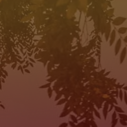
HORAS DE OPERACIÓN
SALES
MON:
10:00AM - 7:00PM
TUE:
10:00AM - 7:00PM
WED:
10:00AM - 7:00PM
THU:
10:00AM - 7:00PM
FRI:
10:00AM - 7:00PM
SAT:
10:00AM - 7:00PM
SUN:
Closed