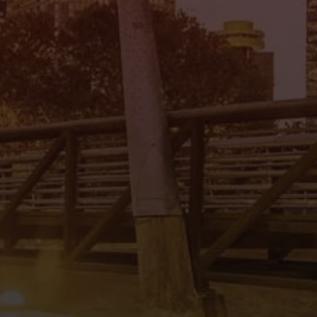
Mi Tierra Auto Sales II
4545 Spencer Hwy., Pasadena, TX 77504
(832) 266-1645