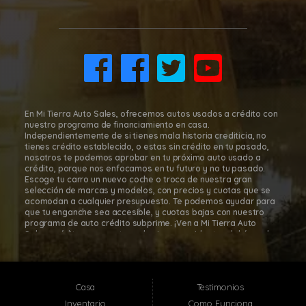
Mi Tierra Auto Sales III
8011 Gulf Fwy., Houston, TX 77017
(832) 266-1645
En Mi Tierra Auto Sales, ofrecemos autos usados a crédito con
nuestro programa de financiamiento en casa.
Independientemente de si tienes mala historia crediticia, no
tienes crédito establecido, o estas sin crédito en tu pasado,
nosotros te podemos aprobar en tu próximo auto usado a
crédito, porque nos enfocamos en tu futuro y no tu pasado.
Escoge tu carro un nuevo coche o troca de nuestra gran
selección de marcas y modelos, con precios y cuotas que se
acomodan a cualquier presupuesto. Te podemos ayudar para
que tu enganche sea accesible, y cuotas bajas con nuestro
programa de auto crédito subprime. ¡Ven a Mi Tierra Auto
Sales, créditos para autos subprime a residentes del área de
Houston, para que te sientas cómodo y seguro en tu decisión
de comprar tu carro! Con nuestro programa de financiamiento
en casa, es fácil comprar autos a cuotas en Mi Tierra Auto
Sales. Mi Tierra Auto Sales está localizada en Houston, Texas;
Casa
Testimonios
sin embargo, atendemos toda el área metropolitana de
Houston, incluyendo: Pasadena TX, Baytown TX, Jacinto City TX,
Inventario
Como Funciona