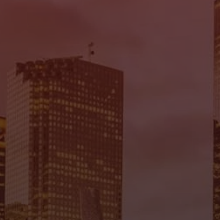
Mi Tierra Auto Sales
7935 Gulf Fwy., Houston, TX 77017
(832) 266-1645