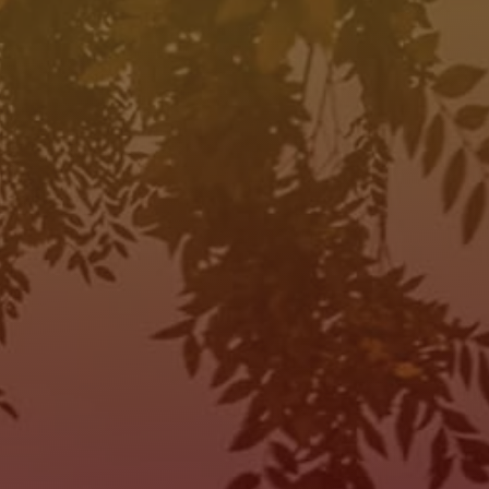
HORAS DE OPERACIÓN
SALES
MON:
10:00AM - 7:00PM
TUE:
10:00AM - 7:00PM
WED:
10:00AM - 7:00PM
THU:
10:00AM - 7:00PM
FRI:
10:00AM - 7:00PM
SAT:
10:00AM - 7:00PM
SUN:
Closed