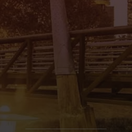
Mi Tierra Auto Sales II
4545 Spencer Hwy., Pasadena, TX 77504
(832) 266-1645
Mi Tierra Auto Sales III