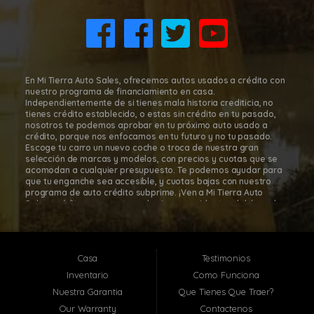
8011 Gulf Fwy., Houston, TX 77017
(832) 266-1645
En Mi Tierra Auto Sales, ofrecemos autos usados a crédito con
nuestro programa de financiamiento en casa.
Independientemente de si tienes mala historia crediticia, no
tienes crédito establecido, o estas sin crédito en tu pasado,
nosotros te podemos aprobar en tu próximo auto usado a
crédito, porque nos enfocamos en tu futuro y no tu pasado.
Escoge tu carro un nuevo coche o troca de nuestra gran
selección de marcas y modelos, con precios y cuotas que se
acomodan a cualquier presupuesto. Te podemos ayudar para
que tu enganche sea accesible, y cuotas bajas con nuestro
programa de auto crédito subprime. ¡Ven a Mi Tierra Auto
Sales, créditos para autos subprime a residentes del área de
Houston, para que te sientas cómodo y seguro en tu decisión
de comprar tu carro! Con nuestro programa de financiamiento
en casa, es fácil comprar autos a cuotas en Mi Tierra Auto
Sales. Mi Tierra Auto Sales está localizada en Houston, Texas;
Casa
Testimonios
sin embargo, atendemos toda el área metropolitana de
Houston, incluyendo: Pasadena TX, Baytown TX, Jacinto City TX,
Inventario
Como Funciona
Santa Fe TX, Deer Park TX, La Porte TX, South Houston TX y
Nuestra Garantia
Que Tienes Que Traer?
muchas otras localidades cerca de ti! En Mi Tierra Auto Sales,
te ayudaremos a que te aprueben hoy en-casa con nuestra
Our Warranty
Contactenos