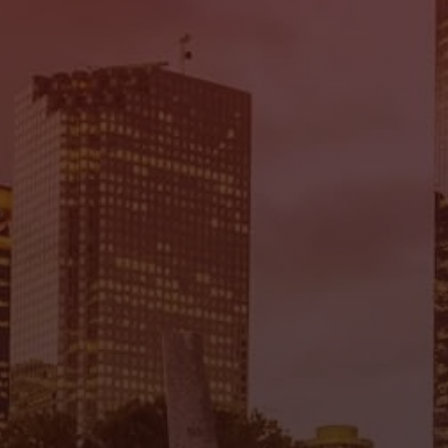
Mi Tierra Auto Sales
7935 Gulf Fwy., Houston, TX 77017
(832) 266-1645