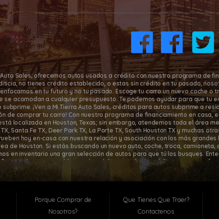
5 Gulf Fwy., Houston, TX
4545 Spencer Hwy., 
77017
TX 77504
(832) 266-1645
(832) 266-16
a Auto Sales, ofrecemos autos usados a crédito con nuestro programa de fi
editicia, no tienes crédito establecido, o estas sin crédito en tu pasado, n
enfocamos en tu futuro y no tu pasado. Escoge tu carro un nuevo coche o t
e se acomodan a cualquier presupuesto. Te podemos ayudar para que tu e
o subprime. ¡Ven a Mi Tierra Auto Sales, créditos para autos subprime a re
ión de comprar tu carro! Con nuestro programa de financiamiento en casa, es 
está localizada en Houston, Texas; sin embargo, atendemos toda el área me
y TX, Santa Fe TX, Deer Park TX, La Porte TX, South Houston TX y muchas otra
rueben hoy en-casa con nuestra relación y asociación con los más grandes 
rea de Houston. Si estás buscando un nuevo auto, coche, troca, camioneta, o
os en inventario una gran selección de autos para que tú los busques. En
ñas pueden tener problemas de crédito o están sin crédito, y por eso ofr
sa. ¡Llena una aplicación en línea hoy para preaprobación de auto usado o l
Porque Comprar de
Que Tienes Que Traer?
Nosotros?
Contactenos