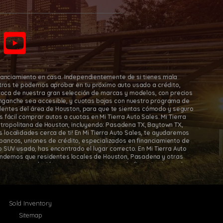
Pasadena,
8011 Gulf Fwy., Houston, TX
77017
45
(832) 266-1645
nanciamiento en casa. Independientemente de si tienes mala
osotros te podemos aprobar en tu próximo auto usado a crédito,
roca de nuestra gran selección de marcas y modelos, con precios
nganche sea accesible, y cuotas bajas con nuestro programa de
sidentes del área de Houston, para que te sientas cómodo y seguro
fácil comprar autos a cuotas en Mi Tierra Auto Sales. Mi Tierra
tropolitana de Houston, incluyendo: Pasadena TX, Baytown TX,
s localidades cerca de ti! En Mi Tierra Auto Sales, te ayudaremos
bancos, uniones de crédito, especializados en financiamiento de
 SUV usado, has encontrado el lugar correcto. En Mi Tierra Auto
tendemos que residentes locales de Houston, Pasadena y otras
ecemos una solución con nuestro programa de financiamiento de
lama hoy!
Sold Inventory
Sitemap