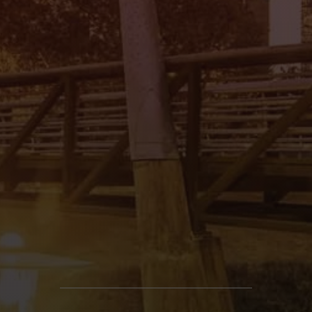
Mi Tierra Auto Sales II
4545 Spencer Hwy., Pasadena, TX 77504
(832) 266-1645
Mi Tierra Auto Sales III
8011 Gulf Fwy., Houston, TX 77017