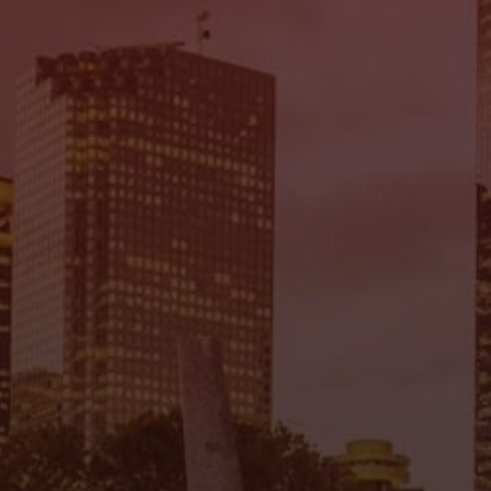
Mi Tierra Auto Sales
7935 Gulf Fwy., Houston, TX 77017
(832) 266-1645