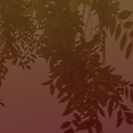
HORAS DE OPERACIÓN
SALES
MON:
10:00AM - 7:00PM
TUE:
10:00AM - 7:00PM
WED:
10:00AM - 7:00PM
THU:
10:00AM - 7:00PM
FRI:
10:00AM - 7:00PM
SAT:
10:00AM - 7:00PM
SUN:
Closed