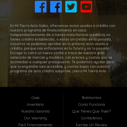
(832) 266-1645
En Mi Tierra Auto Sales, ofrecemos autos usados a crédito con
nuestro programa de financiamiento en casa.
Independientemente de si tienes mala historia crediticia, no
tienes crédito establecido, o estas sin crédito en tu pasado,
nosotros te podemos aprobar en tu próximo auto usado a
crédito, porque nos enfocamos en tu futuro y no tu pasado.
Escoge tu carro un nuevo coche o troca de nuestra gran
selección de marcas y modelos, con precios y cuotas que se
acomodan a cualquier presupuesto. Te podemos ayudar para
que tu enganche sea accesible, y cuotas bajas con nuestro
programa de auto crédito subprime. ¡Ven a Mi Tierra Auto
Sales, créditos para autos subprime a residentes del área de
Houston, para que te sientas cómodo y seguro en tu decisión
de comprar tu carro! Con nuestro programa de financiamiento
en casa, es fácil comprar autos a cuotas en Mi Tierra Auto
Sales. Mi Tierra Auto Sales está localizada en Houston, Texas;
Casa
Testimonios
sin embargo, atendemos toda el área metropolitana de
Houston, incluyendo: Pasadena TX, Baytown TX, Jacinto City TX,
Inventario
Como Funciona
Santa Fe TX, Deer Park TX, La Porte TX, South Houston TX y
Nuestra Garantia
Que Tienes Que Traer?
muchas otras localidades cerca de ti! En Mi Tierra Auto Sales,
te ayudaremos a que te aprueben hoy en-casa con nuestra
Our Warranty
Contactenos
relación y asociación con los más grandes bancos, uniones de
Facil Financiamiento
Escribe Un Review
crédito, especializados en financiamiento de autos del área de