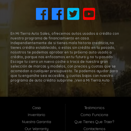
8011 Gulf Fwy., Houston, TX 77017
(832) 266-1645
En Mi Tierra Auto Sales, ofrecemos autos usados a crédito con
nuestro programa de financiamiento en casa.
Independientemente de si tienes mala historia crediticia, no
tienes crédito establecido, o estas sin crédito en tu pasado,
nosotros te podemos aprobar en tu próximo auto usado a
crédito, porque nos enfocamos en tu futuro y no tu pasado.
Escoge tu carro un nuevo coche o troca de nuestra gran
selección de marcas y modelos, con precios y cuotas que se
acomodan a cualquier presupuesto. Te podemos ayudar para
que tu enganche sea accesible, y cuotas bajas con nuestro
programa de auto crédito subprime. ¡Ven a Mi Tierra Auto
Sales, créditos para autos subprime a residentes del área de
Houston, para que te sientas cómodo y seguro en tu decisión
de comprar tu carro! Con nuestro programa de financiamiento
en casa, es fácil comprar autos a cuotas en Mi Tierra Auto
Sales. Mi Tierra Auto Sales está localizada en Houston, Texas;
Casa
Testimonios
sin embargo, atendemos toda el área metropolitana de
Houston, incluyendo: Pasadena TX, Baytown TX, Jacinto City TX,
Inventario
Como Funciona
Santa Fe TX, Deer Park TX, La Porte TX, South Houston TX y
Nuestra Garantia
Que Tienes Que Traer?
muchas otras localidades cerca de ti! En Mi Tierra Auto Sales,
te ayudaremos a que te aprueben hoy en-casa con nuestra
Our Warranty
Contactenos