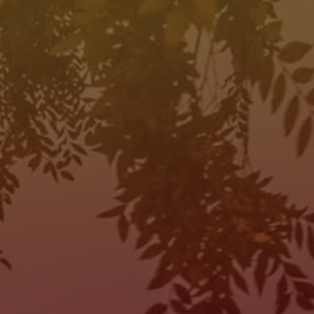
HORAS DE OPERACIÓN
SALES
MON:
10:00AM - 7:00PM
TUE:
10:00AM - 7:00PM
WED:
10:00AM - 7:00PM
THU:
10:00AM - 7:00PM
FRI:
10:00AM - 7:00PM
SAT:
10:00AM - 7:00PM
SUN:
Closed