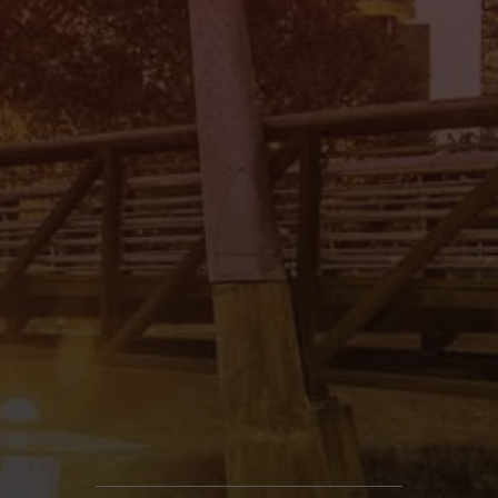
Mi Tierra Auto Sales II
4545 Spencer Hwy., Pasadena, TX 77504
(832) 266-1645
Mi Tierra Auto Sales III