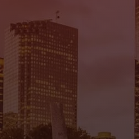
Mi Tierra Auto Sales
7935 Gulf Fwy., Houston, TX 77017
(832) 266-1645