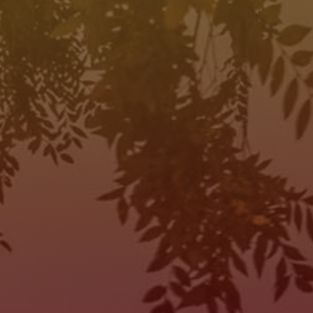
HORAS DE OPERACIÓN
SALES
MON:
10:00AM - 7:00PM
TUE:
10:00AM - 7:00PM
WED:
10:00AM - 7:00PM
THU:
10:00AM - 7:00PM
FRI:
10:00AM - 7:00PM
SAT:
10:00AM - 7:00PM
SUN:
Closed