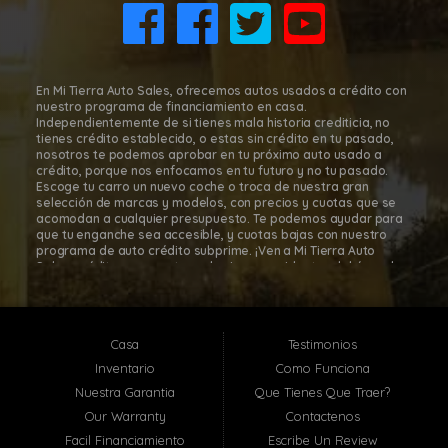
(832) 266-1645
En Mi Tierra Auto Sales, ofrecemos autos usados a crédito con
nuestro programa de financiamiento en casa.
Independientemente de si tienes mala historia crediticia, no
tienes crédito establecido, o estas sin crédito en tu pasado,
nosotros te podemos aprobar en tu próximo auto usado a
crédito, porque nos enfocamos en tu futuro y no tu pasado.
Escoge tu carro un nuevo coche o troca de nuestra gran
selección de marcas y modelos, con precios y cuotas que se
acomodan a cualquier presupuesto. Te podemos ayudar para
que tu enganche sea accesible, y cuotas bajas con nuestro
programa de auto crédito subprime. ¡Ven a Mi Tierra Auto
Sales, créditos para autos subprime a residentes del área de
Houston, para que te sientas cómodo y seguro en tu decisión
de comprar tu carro! Con nuestro programa de financiamiento
en casa, es fácil comprar autos a cuotas en Mi Tierra Auto
Sales. Mi Tierra Auto Sales está localizada en Houston, Texas;
Casa
Testimonios
sin embargo, atendemos toda el área metropolitana de
Houston, incluyendo: Pasadena TX, Baytown TX, Jacinto City TX,
Inventario
Como Funciona
Santa Fe TX, Deer Park TX, La Porte TX, South Houston TX y
Nuestra Garantia
Que Tienes Que Traer?
muchas otras localidades cerca de ti! En Mi Tierra Auto Sales,
te ayudaremos a que te aprueben hoy en-casa con nuestra
Our Warranty
Contactenos
relación y asociación con los más grandes bancos, uniones de
Facil Financiamiento
Escribe Un Review
crédito, especializados en financiamiento de autos del área de