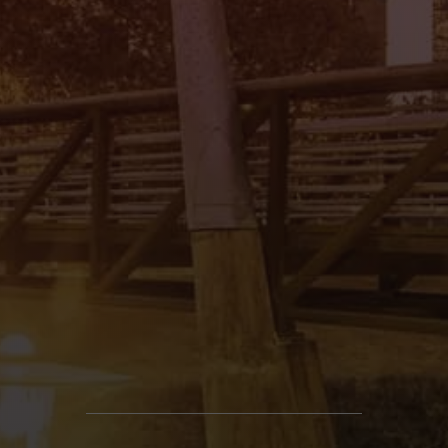
Mi Tierra Auto Sales II
4545 Spencer Hwy., Pasadena, TX 77504
(832) 266-1645
Mi Tierra Auto Sales III
8011 Gulf Fwy., Houston, TX 77017