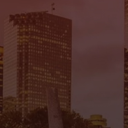
Mi Tierra Auto Sales
7935 Gulf Fwy., Houston, TX 77017
(832) 266-1645