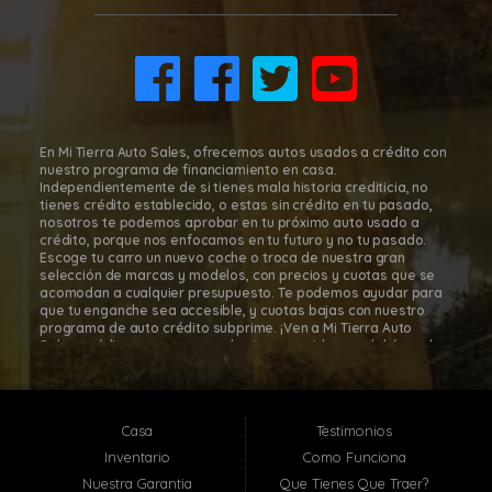
8011 Gulf Fwy., Houston, TX 77017
(832) 266-1645
En Mi Tierra Auto Sales, ofrecemos autos usados a crédito con
nuestro programa de financiamiento en casa.
Independientemente de si tienes mala historia crediticia, no
tienes crédito establecido, o estas sin crédito en tu pasado,
nosotros te podemos aprobar en tu próximo auto usado a
crédito, porque nos enfocamos en tu futuro y no tu pasado.
Escoge tu carro un nuevo coche o troca de nuestra gran
selección de marcas y modelos, con precios y cuotas que se
acomodan a cualquier presupuesto. Te podemos ayudar para
que tu enganche sea accesible, y cuotas bajas con nuestro
programa de auto crédito subprime. ¡Ven a Mi Tierra Auto
Sales, créditos para autos subprime a residentes del área de
Houston, para que te sientas cómodo y seguro en tu decisión
de comprar tu carro! Con nuestro programa de financiamiento
en casa, es fácil comprar autos a cuotas en Mi Tierra Auto
Sales. Mi Tierra Auto Sales está localizada en Houston, Texas;
Casa
Testimonios
sin embargo, atendemos toda el área metropolitana de
Houston, incluyendo: Pasadena TX, Baytown TX, Jacinto City TX,
Inventario
Como Funciona
Santa Fe TX, Deer Park TX, La Porte TX, South Houston TX y
Nuestra Garantia
Que Tienes Que Traer?
muchas otras localidades cerca de ti! En Mi Tierra Auto Sales,