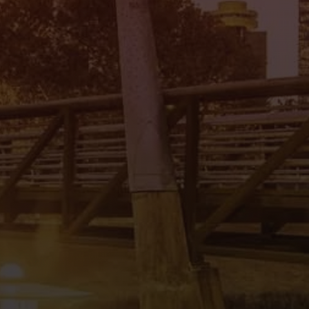
Mi Tierra Auto Sales II
4545 Spencer Hwy., Pasadena, TX 77504
(832) 266-1645
Mi Tierra Auto Sales III