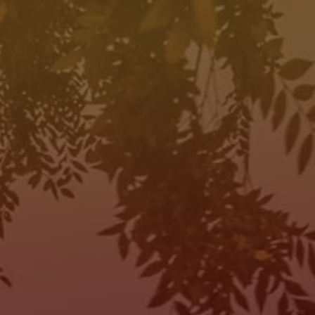
HORAS DE OPERACIÓN
SALES
MON:
10:00AM - 7:00PM
TUE:
10:00AM - 7:00PM
WED:
10:00AM - 7:00PM
THU:
10:00AM - 7:00PM
FRI:
10:00AM - 7:00PM
SAT:
10:00AM - 7:00PM