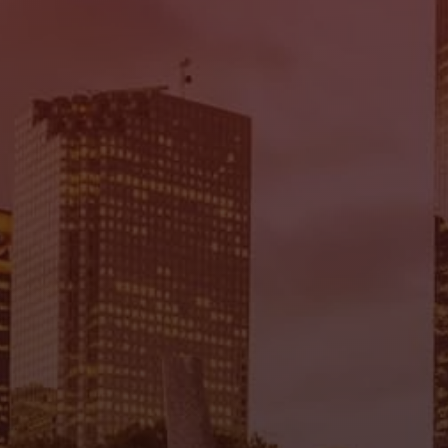
Mi Tierra Auto Sales
7935 Gulf Fwy., Houston, TX 77017
(832) 266-1645