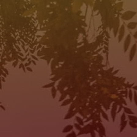
HORAS DE OPERACIÓN
SALES
MON:
10:00AM - 7:00PM
TUE:
10:00AM - 7:00PM
WED:
10:00AM - 7:00PM
THU:
10:00AM - 7:00PM
FRI:
10:00AM - 7:00PM
SAT:
10:00AM - 7:00PM
SUN:
Closed