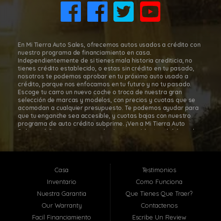
(832) 266-1645
En Mi Tierra Auto Sales, ofrecemos autos usados a crédito con
nuestro programa de financiamiento en casa.
Independientemente de si tienes mala historia crediticia, no
tienes crédito establecido, o estas sin crédito en tu pasado,
nosotros te podemos aprobar en tu próximo auto usado a
crédito, porque nos enfocamos en tu futuro y no tu pasado.
Escoge tu carro un nuevo coche o troca de nuestra gran
selección de marcas y modelos, con precios y cuotas que se
acomodan a cualquier presupuesto. Te podemos ayudar para
que tu enganche sea accesible, y cuotas bajas con nuestro
programa de auto crédito subprime. ¡Ven a Mi Tierra Auto
Sales, créditos para autos subprime a residentes del área de
Houston, para que te sientas cómodo y seguro en tu decisión
de comprar tu carro! Con nuestro programa de financiamiento
en casa, es fácil comprar autos a cuotas en Mi Tierra Auto
Sales. Mi Tierra Auto Sales está localizada en Houston, Texas;
Casa
Testimonios
sin embargo, atendemos toda el área metropolitana de
Houston, incluyendo: Pasadena TX, Baytown TX, Jacinto City TX,
Inventario
Como Funciona
Santa Fe TX, Deer Park TX, La Porte TX, South Houston TX y
Nuestra Garantia
Que Tienes Que Traer?
muchas otras localidades cerca de ti! En Mi Tierra Auto Sales,
te ayudaremos a que te aprueben hoy en-casa con nuestra
Our Warranty
Contactenos
relación y asociación con los más grandes bancos, uniones de
Facil Financiamiento
Escribe Un Review
crédito, especializados en financiamiento de autos del área de