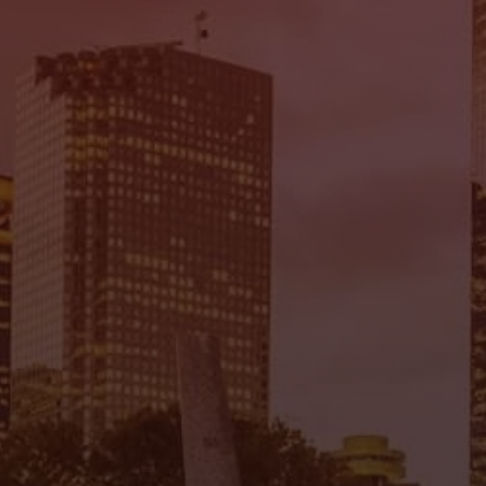
Mi Tierra Auto Sales
7935 Gulf Fwy., Houston, TX 77017
(832) 266-1645