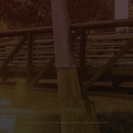
Mi Tierra Auto Sales II
4545 Spencer Hwy., Pasadena, TX 77504
(832) 266-1645
Mi Tierra Auto Sales III
8011 Gulf Fwy., Houston, TX 77017