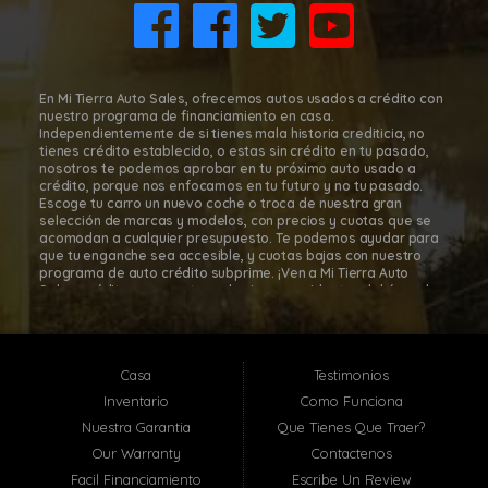
(832) 266-1645
En Mi Tierra Auto Sales, ofrecemos autos usados a crédito con
nuestro programa de financiamiento en casa.
Independientemente de si tienes mala historia crediticia, no
tienes crédito establecido, o estas sin crédito en tu pasado,
nosotros te podemos aprobar en tu próximo auto usado a
crédito, porque nos enfocamos en tu futuro y no tu pasado.
Escoge tu carro un nuevo coche o troca de nuestra gran
selección de marcas y modelos, con precios y cuotas que se
acomodan a cualquier presupuesto. Te podemos ayudar para
que tu enganche sea accesible, y cuotas bajas con nuestro
programa de auto crédito subprime. ¡Ven a Mi Tierra Auto
Sales, créditos para autos subprime a residentes del área de
Houston, para que te sientas cómodo y seguro en tu decisión
de comprar tu carro! Con nuestro programa de financiamiento
en casa, es fácil comprar autos a cuotas en Mi Tierra Auto
Sales. Mi Tierra Auto Sales está localizada en Houston, Texas;
Casa
Testimonios
sin embargo, atendemos toda el área metropolitana de
Houston, incluyendo: Pasadena TX, Baytown TX, Jacinto City TX,
Inventario
Como Funciona
Santa Fe TX, Deer Park TX, La Porte TX, South Houston TX y
Nuestra Garantia
Que Tienes Que Traer?
muchas otras localidades cerca de ti! En Mi Tierra Auto Sales,
te ayudaremos a que te aprueben hoy en-casa con nuestra
Our Warranty
Contactenos
relación y asociación con los más grandes bancos, uniones de
Facil Financiamiento
Escribe Un Review
crédito, especializados en financiamiento de autos del área de