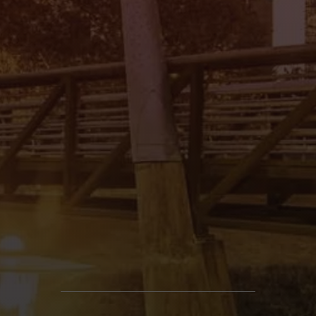
Mi Tierra Auto Sales II
4545 Spencer Hwy., Pasadena, TX 77504
(832) 266-1645
Mi Tierra Auto Sales III
8011 Gulf Fwy., Houston, TX 77017