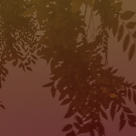
HORAS DE OPERACIÓN
SALES
MON:
10:00AM - 7:00PM
TUE:
10:00AM - 7:00PM
WED:
10:00AM - 7:00PM
THU:
10:00AM - 7:00PM
FRI:
10:00AM - 7:00PM
SAT:
10:00AM - 7:00PM
SUN:
Closed