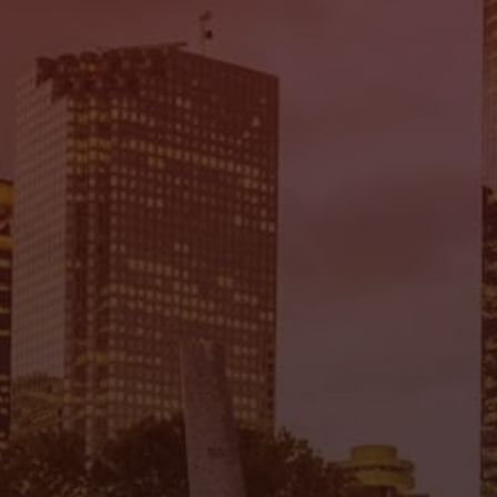
Mi Tierra Auto Sales
7935 Gulf Fwy., Houston, TX 77017
(832) 266-1645